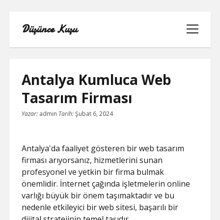
Düşünce Kuşu
menüyü
aç
Antalya Kumluca Web
Tasarım Firması
LINKEDIN TAKIPÇI YÜKSELTME
Yazar:
admin
Tarih:
Şubat 6, 2024
BEDAVA
LISTE
Antalya'da faaliyet gösteren bir web tasarım
firması arıyorsanız, hizmetlerini sunan
SAYFA LISTESI
profesyonel ve yetkin bir firma bulmak
önemlidir. İnternet çağında işletmelerin online
TIKTOK IZLENME ARTTIRMA BEDAVA
varlığı büyük bir önem taşımaktadır ve bu
nedenle etkileyici bir web sitesi, başarılı bir
YOUTUBE NASIL ABONE KASILIR
dijital stratejinin temel taşıdır.