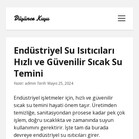
Düşünce Kuşu
menüyü
aç
Endüstriyel Su Isıtıcıları
Hızlı ve Güvenilir Sıcak Su
LINKEDIN TAKIPÇI YÜKSELTME
Temini
BEDAVA
Yazar:
admin
Tarih:
Mayıs 25, 2024
LISTE
Endüstriyel işletmeler için, hızlı ve güvenilir
SAYFA LISTESI
sıcak su temini hayati önem taşır. Üretimden
temizliğe, sanitasyondan prosese kadar pek çok
TIKTOK IZLENME ARTTIRMA BEDAVA
işlem, doğru sıcaklıkta ve zamanında suyun
kullanımını gerektirir. İşte tam da burada
YOUTUBE NASIL ABONE KASILIR
devreye endüstriyel su ısıtıcıları girer.