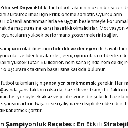
 Zihinsel Dayanıklılık
, bir futbol takımının uzun bir sezon 
nı sürdürebilmesi için kritik öneme sahiptir. Oyuncuların
rı, düzenli antrenmanlarla ve uygun beslenmeyle korunmalı
rak da maç stresine karşı hazırlıklı olmalıdırlar. Motivasyon 
 oyuncuların yüksek performans göstermelerini sağlar.
 şampiyon olabilmesi için
liderlik ve deneyim
de hayati bir 
yuncular ve lider karakterler, genç oyunculara rehberlik ede
alini yüksek tutar. Bu liderler, hem saha içinde hem de dışı
r oluşturarak takımın başarısına katkıda bulunur.
 futbol takımları için
şansa yer bırakmamak
gerekir. Her n
ğasında şans faktörü olsa da, hazırlık ve strateji bu faktö
kımın her yönüyle eksiksiz ve profesyonel bir şekilde hazırlan
şansını artırır. Başarı, sıkı çalışma ve disiplinle elde edilir,
dikkat etmek şarttır.
 Şampiyonluk Reçetesi: En Etkili Strateji