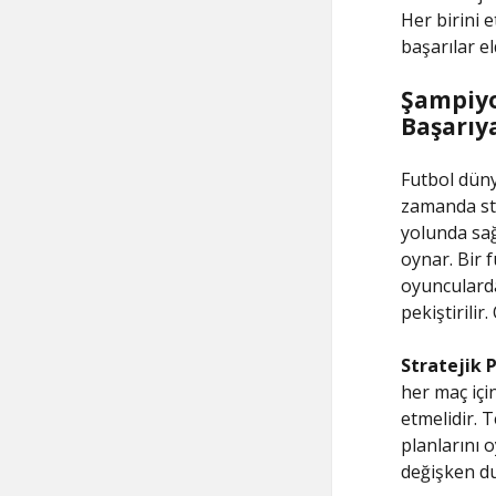
Her birini e
başarılar el
Şampiyon
Başarıya
Futbol düny
zamanda stra
yolunda sağ
oynar. Bir f
oyuncularda
pekiştirilir
Stratejik 
her maç için
etmelidir. T
planlarını o
değişken du