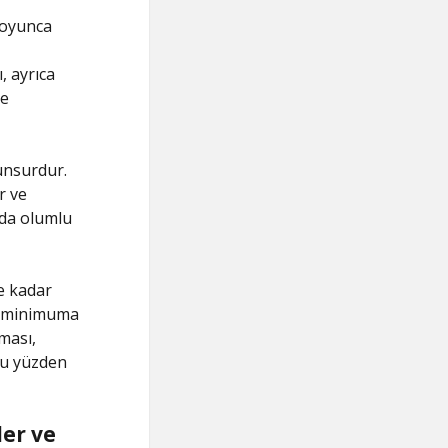
boyunca
, ayrıca
ve
unsurdur.
r ve
nda olumlu
e kadar
rü minimuma
ması,
 bu yüzden
ler ve