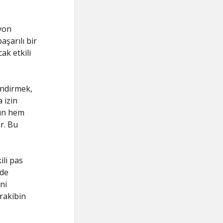
iyon
aşarılı bir
ak etkili
endirmek,
 izin
zın hem
r. Bu
ili pas
zde
ni
 rakibin