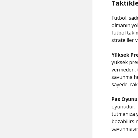
Taktikl
Futbol, sad
olmanın yolu
futbol takım
stratejiler v
Yüksek Pre
yüksek pres
vermeden, 
savunma hem
sayede, raki
Pas Oyunu
oyunudur. 
tutmanıza y
bozabilirsi
savunmasını