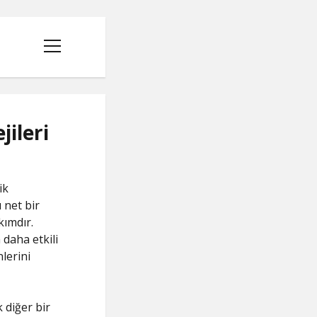
menüyü
aç
ileri
ik
 net bir
kımdır.
 daha etkili
lerini
 diğer bir