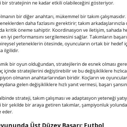
i bir stratejinin ne kadar etkili olabileceğini gösteriyor.
manın bir diğer anahtarı, mükemmel bir takım çalışmasıdır. 
teneklerden daha fazlasını gerektirir; takım arkadaşlarınızla 
 kritik öneme sahiptir. Koordinasyon ve iletişim, sahada h
n iyi performansını sergilemesini sağlar. Takımların başarıl
bireysel yeteneklerin ötesinde, oyuncuların ortak bir hedef iç
a ilgilidir.
amik bir oyun olduğundan, stratejilerin de esnek olması gere
 içinde stratejilerini değiştirebilir ve bu değişikliklere hızlıc
iyon olmanın anahtarlarından biridir. Koçların ve oyuncula
ydana gelen değişikliklere hızlı yanıt vermesi, başarı şansını 
lbinde strateji, takım çalışması ve adaptasyon yeteneği yatı
yi bir şekilde bir araya getiren takımlar, şampiyonluk yolunda
e eder.
yununda Üst Düzey Başarı: Futbol