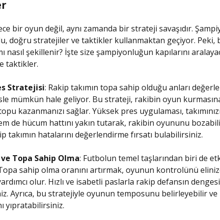
er
ece bir oyun değil, aynı zamanda bir strateji savaşıdır. Şamp
, doğru stratejiler ve taktikler kullanmaktan geçiyor. Peki, b
ı nasıl şekillenir? İşte size şampiyonluğun kapılarını aralayac
e taktikler.
s Stratejisi
: Rakip takımın topa sahip olduğu anları değerl
le mümkün hale geliyor. Bu strateji, rakibin oyun kurmasına
topu kazanmanızı sağlar. Yüksek pres uygulaması, takımını
 de hücum hattını yakın tutarak, rakibin oyununu bozabili
p takımın hatalarını değerlendirme fırsatı bulabilirsiniz.
 ve Topa Sahip Olma
: Futbolun temel taşlarından biri de etk
Topa sahip olma oranını artırmak, oyunun kontrolünü elini
ardımcı olur. Hızlı ve isabetli paslarla rakip defansın dengesi
niz. Ayrıca, bu stratejiyle oyunun temposunu belirleyebilir ve
 yıpratabilirsiniz.