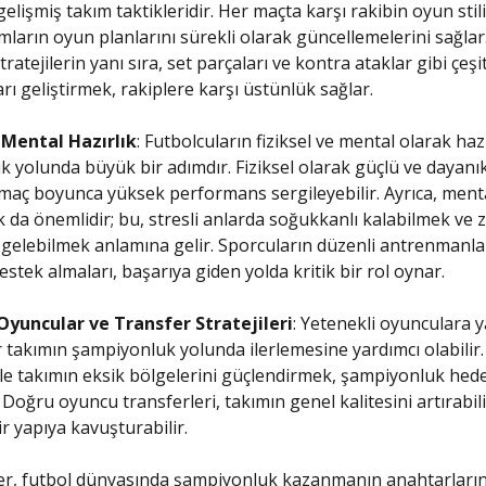
 gelişmiş takım taktikleridir. Her maçta karşı rakibin oyun stili
mların oyun planlarını sürekli olarak güncellemelerini sağlar
tratejilerin yanı sıra, set parçaları ve kontra ataklar gibi çeşi
rı geliştirmek, rakiplere karşı üstünlük sağlar.
 Mental Hazırlık
: Futbolcuların fiziksel ve mental olarak haz
 yolunda büyük bir adımdır. Fiziksel olarak güçlü ve dayanık
maç boyunca yüksek performans sergileyebilir. Ayrıca, ment
 da önemlidir; bu, stresli anlarda soğukkanlı kalabilmek ve z
gelebilmek anlamına gelir. Sporcuların düzenli antrenmanla
estek almaları, başarıya giden yolda kritik bir rol oynar.
Oyuncular ve Transfer Stratejileri
: Yetenekli oyunculara y
 takımın şampiyonluk yolunda ilerlemesine yardımcı olabilir
 ile takımın eksik bölgelerini güçlendirmek, şampiyonluk hedefi
 Doğru oyuncu transferleri, takımın genel kalitesini artırabil
r yapıya kavuşturabilir.
ler, futbol dünyasında şampiyonluk kazanmanın anahtarların