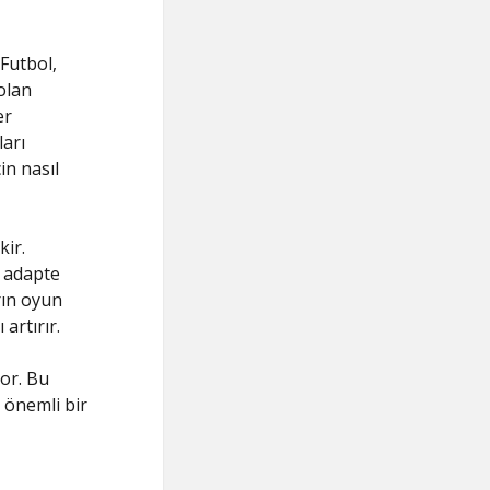
Futbol,
olan
er
arı
in nasıl
kir.
a adapte
rın oyun
artırır.
yor. Bu
 önemli bir