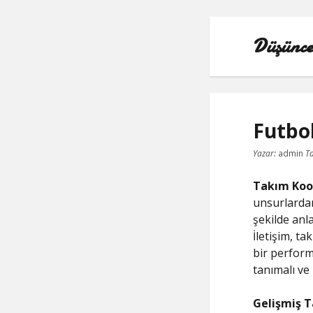
Düşünc
Futbo
Yazar:
admin
Ta
Takım Koo
unsurlardan
şekilde anl
İletişim, t
bir perform
tanımalı ve 
Gelişmiş T