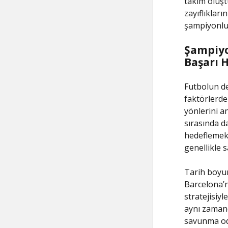
takım oluşt
zayıflıklar
şampiyonluk
Şampiyo
Başarı H
Futbolun de
faktörlerden
yönlerini a
sırasında d
hedeflemek, 
genellikle 
Tarih boyunc
Barcelona’n
stratejisiy
aynı zamand
savunma oda