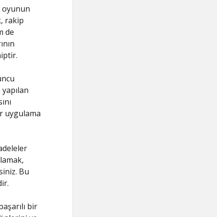
k, oyunun
, rakip
m de
rının
ptir.
uncu
a yapılan
ını
ler uygulama
adeleler
ğlamak,
siniz. Bu
ir.
aşarılı bir