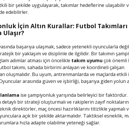
tkili bir şekilde uygulayarak, takımlar hedeflerine ulaşabilir
de edebilirler.
luk İçin Altın Kurallar: Futbol Takımları
 Ulaşır?
asında başarıya ulaşmak, sadece yetenekli oyuncularla değil
tejik bir yaklaşım ve disiplinle de ilgilidir. Bir takımın şamp
lam adımlar atması için öncelikle
takım uyumu
çok önemli b
utbol takımı, sahada birbirini anlayan ve koordineli çalışan
n oluşmalıdır. Bu uyum, antrenmanlarda ve maçlarda etkili i
. Oyuncular arasında güven ve işbirliği, başarıya giden yolun 
Planlama
ise şampiyonluk yarışında belirleyici bir faktördür.
 detaylı bir strateji oluşturmalı ve rakiplerin zayıf noktalarını
eknik direktörler, maç öncesi hazırlıklarını titizlikle yapmalı
yunculara açık bir şekilde aktarmalıdır. Taktiksel esneklik, m
rumlara hızla adapte olabilme yeteneği sağlar.