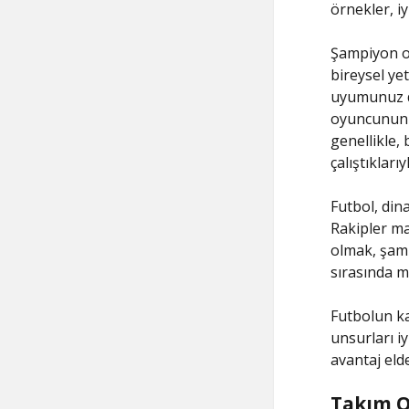
örnekler, iy
Şampiyon ol
bireysel ye
uyumunuz da
oyuncunun e
genellikle, 
çalıştıklarıyl
Futbol, din
Rakipler maç
olmak, şamp
sırasında me
Futbolun ka
unsurları i
avantaj eld
Takım O