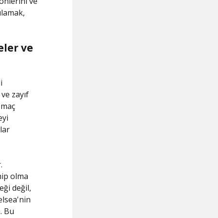
önlerini ve
ulamak,
ler ve
i
 ve zayıf
, maç
eyi
lar
.
hip olma
ği değil,
elsea'nin
. Bu