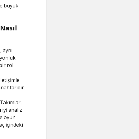
 ve büyük
 Nasıl
, aynı
iyonluk
ir rol
letişimle
anahtarıdır.
 Takımlar,
 iyi analiz
 ve oyun
aç içindeki