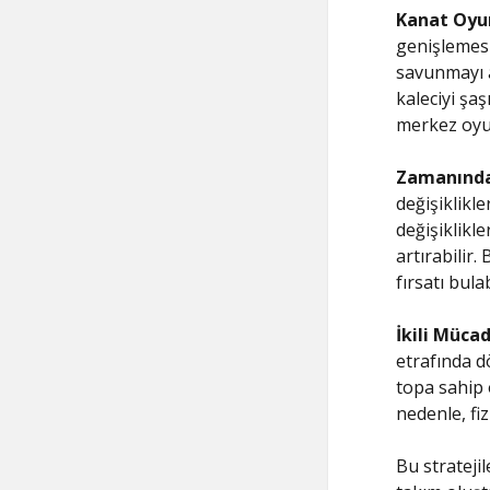
Kanat Oyu
genişlemesin
savunmayı a
kaleciyi şaş
merkez oyun
Zamanında 
değişiklikle
değişiklikl
artırabilir
fırsatı bulab
İkili Müca
etrafında d
topa sahip 
nedenle, fi
Bu strateji