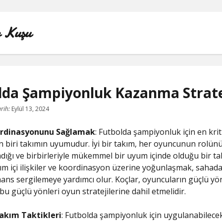
e Kuşu
lda Şampiyonluk Kazanma Stratej
LINKEDIN TAKIPÇI YÜKSELTME BEDAVA
rih:
Eylül 13, 2024
LISTE
rdinasyonunu Sağlamak
: Futbolda şampiyonluk için en krit
 biri takımın uyumudur. İyi bir takım, her oyuncunun rolünü
SAYFA LISTESI
adığı ve birbirleriyle mükemmel bir uyum içinde olduğu bir ta
akım içi ilişkiler ve koordinasyon üzerine yoğunlaşmak, sahada
TIKTOK IZLENME ARTTIRMA BEDAVA
ans sergilemeye yardımcı olur. Koçlar, oyuncuların güçlü yön
bu güçlü yönleri oyun stratejilerine dahil etmelidir.
YOUTUBE NASIL ABONE KASILIR
akım Taktikleri
: Futbolda şampiyonluk için uygulanabilecek