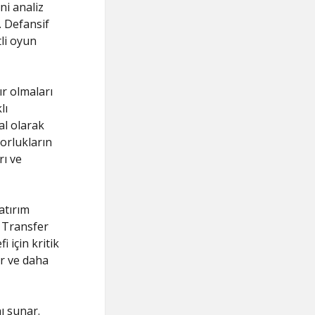
ni analiz
. Defansif
tli oyun
ır olmaları
lı
al olarak
orlukların
rı ve
atırım
. Transfer
 için kritik
ir ve daha
ı sunar.