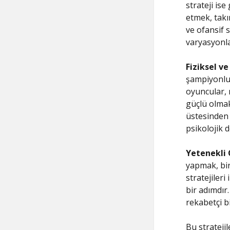
strateji ise
etmek, takı
ve ofansif s
varyasyonla
Fiziksel ve
şampiyonluk
oyuncular, 
güçlü olmak
üstesinden 
psikolojik d
Yetenekli 
yapmak, bir
stratejileri
bir adımdır.
rekabetçi bi
Bu strateji