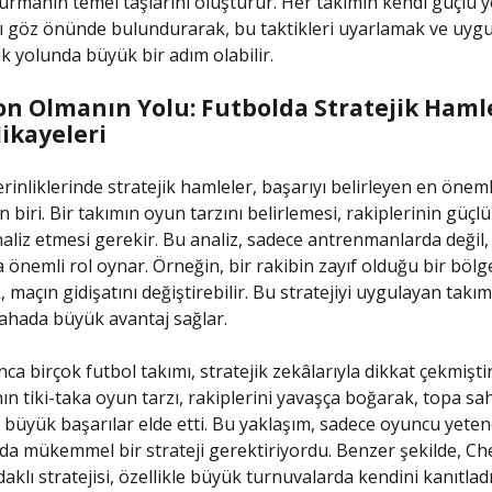
urmanın temel taşlarını oluşturur. Her takımın kendi güçlü y
ını göz önünde bulundurarak, bu taktikleri uyarlamak ve uyg
 yolunda büyük bir adım olabilir.
n Olmanın Yolu: Futbolda Stratejik Hamle
ikayeleri
rinliklerinde stratejik hamleler, başarıyı belirleyen en öneml
 biri. Bir takımın oyun tarzını belirlemesi, rakiplerinin güçlü
naliz etmesi gerekir. Bu analiz, sadece antrenmanlarda değil
a önemli rol oynar. Örneğin, bir rakibin zayıf olduğu bir bölg
maçın gidişatını değiştirebilir. Bu stratejiyi uygulayan takım
sahada büyük avantaj sağlar.
a birçok futbol takımı, stratejik zekâlarıyla dikkat çekmiştir
ın tiki-taka oyun tarzı, rakiplerini yavaşça boğarak, topa sa
le büyük başarılar elde etti. Bu yaklaşım, sadece oyuncu yetene
a mükemmel bir strateji gerektiriyordu. Benzer şekilde, Ch
klı stratejisi, özellikle büyük turnuvalarda kendini kanıtladı