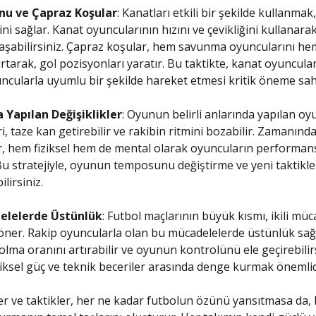
nu ve Çapraz Koşular
: Kanatları etkili bir şekilde kullanma
i sağlar. Kanat oyuncularının hızını ve çevikliğini kullanarak
şabilirsiniz. Çapraz koşular, hem savunma oyuncularını he
ırtarak, gol pozisyonları yaratır. Bu taktikte, kanat oyuncula
cularla uyumlu bir şekilde hareket etmesi kritik öneme sahi
Yapılan Değişiklikler
: Oyunun belirli anlarında yapılan oy
ri, taze kan getirebilir ve rakibin ritmini bozabilir. Zamanınd
er, hem fiziksel hem de mental olarak oyuncuların performans
. Bu stratejiyle, oyunun temposunu değiştirme ve yeni taktik
ilirsiniz.
delelerde Üstünlük
: Futbol maçlarının büyük kısmı, ikili müc
öner. Rakip oyuncularla olan bu mücadelelerde üstünlük sa
olma oranını artırabilir ve oyunun kontrolünü ele geçirebilir
ziksel güç ve teknik beceriler arasında denge kurmak önemlid
ler ve taktikler, her ne kadar futbolun özünü yansıtmasa da, b