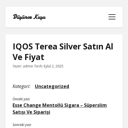
Düşünce Kuşu
menüyü
aç
IQOS Terea Silver Satın Al
Ve Fiyat
LINKEDIN TAKIPÇI YÜKSELTME
Yazar:
admin
Tarih:
Eylül 2, 2025
BEDAVA
LISTE
Kategori:
Uncategorized
SAYFA LISTESI
Önceki yazı
Esse Change Mentollü Sigara – Süperslim
TIKTOK IZLENME ARTTIRMA BEDAVA
Satışı Ve Siparişi
YOUTUBE NASIL ABONE KASILIR
Sonraki yazı