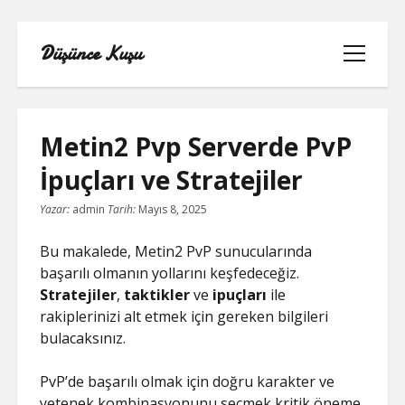
Düşünce Kuşu
menüyü
aç
Metin2 Pvp Serverde PvP
İpuçları ve Stratejiler
LINKEDIN TAKIPÇI YÜKSELTME
Yazar:
admin
Tarih:
Mayıs 8, 2025
BEDAVA
Bu makalede, Metin2 PvP sunucularında
LISTE
başarılı olmanın yollarını keşfedeceğiz.
Stratejiler
,
taktikler
ve
ipuçları
ile
SAYFA LISTESI
rakiplerinizi alt etmek için gereken bilgileri
bulacaksınız.
TIKTOK IZLENME ARTTIRMA BEDAVA
PvP’de başarılı olmak için doğru karakter ve
YOUTUBE NASIL ABONE KASILIR
yetenek kombinasyonunu seçmek kritik öneme