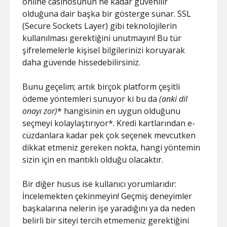
online casinosunun ne kadar güvenilir
olduğuna dair başka bir gösterge sunar. SSL
(Secure Sockets Layer) gibi teknolojilerin
kullanılması gerektiğini unutmayın! Bu tür
şifrelemelerle kişisel bilgilerinizi koruyarak
daha güvende hissedebilirsiniz.
Bunu geçelim; artık birçok platform çeşitli
ödeme yöntemleri sunuyor ki bu da
(anki dil
onayı zor)
* hangisinin en uygun olduğunu
seçmeyi kolaylaştırıyor*. Kredi kartlarından e-
cüzdanlara kadar pek çok seçenek mevcutken
dikkat etmeniz gereken nokta, hangi yöntemin
sizin için en mantıklı olduğu olacaktır.
Bir diğer husus ise kullanıcı yorumlarıdır:
İncelemekten çekinmeyin! Geçmiş deneyimler
başkalarına nelerin işe yaradığını ya da neden
belirli bir siteyi tercih etmemeniz gerektiğini