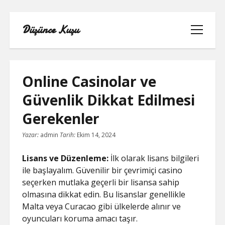
Düşünce Kuşu
menüyü
aç
Online Casinolar ve
Güvenlik Dikkat Edilmesi
LINKEDIN TAKIPÇI YÜKSELTME
Gerekenler
BEDAVA
Yazar:
admin
Tarih:
Ekim 14, 2024
LISTE
Lisans ve Düzenleme:
İlk olarak lisans bilgileri
SAYFA LISTESI
ile başlayalım. Güvenilir bir çevrimiçi casino
seçerken mutlaka geçerli bir lisansa sahip
TIKTOK IZLENME ARTTIRMA BEDAVA
olmasına dikkat edin. Bu lisanslar genellikle
Malta veya Curacao gibi ülkelerde alınır ve
YOUTUBE NASIL ABONE KASILIR
oyuncuları koruma amacı taşır.