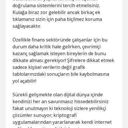
doğrulama sistemlerini tercih etmelisiniz.
Kulağa biraz zor gelebilir ancak birkaç ek
tıklamanız sizin için paha biçilmez koruma
sağlayacaktır.
Özellikle finans sektöründe çalışanlar için bu
durum daha kritik hale gelirken, çevrimiçi
kazanç sağlamak isteyen bireylerin de bunu
dikkate alması gerekiyor! Şifrelere dikkat etmek
sadece kişisel verilerin değil grafik
tablolarınızdaki sonuçların bile kaybolmasına
yol açabilir!
Sürekli gelişmekte olan dijital dünya içinde
kendinizi her an savunmasız hissedebilirsiniz
fakat unutmayın ki teknoloji sizlere yenilikçi
çözümler sunuyor; kriptografi
uygulamalarından yararlanarak kendi internet