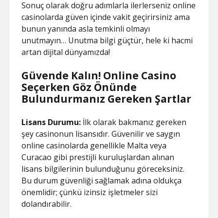
Sonuç olarak doğru adımlarla ilerlerseniz online
casinolarda güven içinde vakit geçirirsiniz ama
bunun yanında asla temkinli olmayı
unutmayın… Unutma bilgi güçtür, hele ki hacmi
artan dijital dünyamızda!
Güvende Kalın! Online Casino
Seçerken Göz Önünde
Bulundurmanız Gereken Şartlar
Lisans Durumu:
İlk olarak bakmanız gereken
şey casinonun lisansıdır. Güvenilir ve saygın
online casinolarda genellikle Malta veya
Curacao gibi prestijli kuruluşlardan alınan
lisans bilgilerinin bulunduğunu göreceksiniz.
Bu durum güvenliği sağlamak adına oldukça
önemlidir; çünkü izinsiz işletmeler sizi
dolandırabilir.