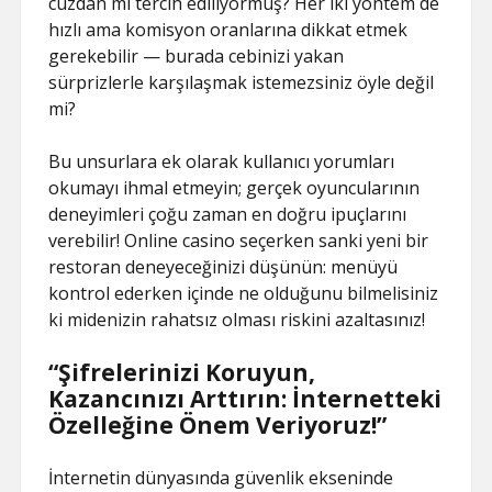
cüzdan mı tercih ediliyormuş? Her iki yöntem de
hızlı ama komisyon oranlarına dikkat etmek
gerekebilir — burada cebinizi yakan
sürprizlerle karşılaşmak istemezsiniz öyle değil
mi?
Bu unsurlara ek olarak kullanıcı yorumları
okumayı ihmal etmeyin; gerçek oyuncularının
deneyimleri çoğu zaman en doğru ipuçlarını
verebilir! Online casino seçerken sanki yeni bir
restoran deneyeceğinizi düşünün: menüyü
kontrol ederken içinde ne olduğunu bilmelisiniz
ki midenizin rahatsız olması riskini azaltasınız!
“Şifrelerinizi Koruyun,
Kazancınızı Arttırın: İnternetteki
Özelleğine Önem Veriyoruz!”
İnternetin dünyasında güvenlik ekseninde