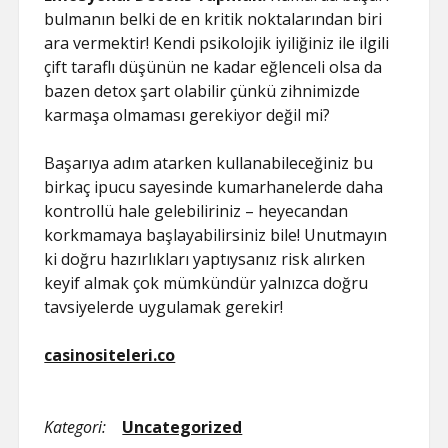
bulmanın belki de en kritik noktalarından biri
ara vermektir! Kendi psikolojik iyiliğiniz ile ilgili
çift taraflı düşünün ne kadar eğlenceli olsa da
bazen detox şart olabilir çünkü zihnimizde
karmaşa olmaması gerekiyor değil mi?
Başarıya adım atarken kullanabileceğiniz bu
birkaç ipucu sayesinde kumarhanelerde daha
kontrollü hale gelebiliriniz – heyecandan
korkmamaya başlayabilirsiniz bile! Unutmayın
ki doğru hazırlıkları yaptıysanız risk alırken
keyif almak çok mümkündür yalnızca doğru
tavsiyelerde uygulamak gerekir!
casinositeleri.co
Kategori:
Uncategorized