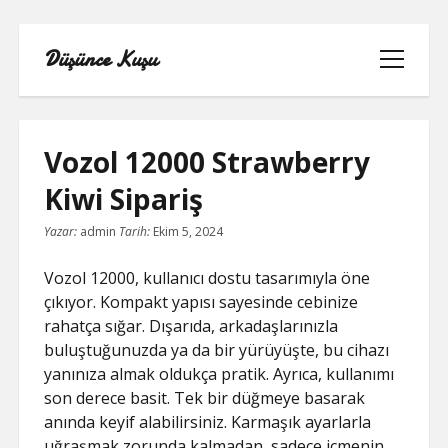
Düşünce Kuşu
menüyü
aç
Vozol 12000 Strawberry
Kiwi Sipariş
LINKEDIN TAKIPÇI YÜKSELTME
Yazar:
admin
Tarih:
Ekim 5, 2024
BEDAVA
Vozol 12000, kullanıcı dostu tasarımıyla öne
LISTE
çıkıyor. Kompakt yapısı sayesinde cebinize
rahatça sığar. Dışarıda, arkadaşlarınızla
SAYFA LISTESI
buluştuğunuzda ya da bir yürüyüşte, bu cihazı
yanınıza almak oldukça pratik. Ayrıca, kullanımı
TIKTOK IZLENME ARTTIRMA BEDAVA
son derece basit. Tek bir düğmeye basarak
anında keyif alabilirsiniz. Karmaşık ayarlarla
YOUTUBE NASIL ABONE KASILIR
uğraşmak zorunda kalmadan, sadece içmenin